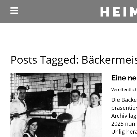
HEI
Posts Tagged:
Bäckermeis
Eine ne
Veröffentli
Die B
präsentie
Archiv la
2025 nun 
Uhlig her