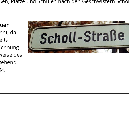
aßen, Plätze und Schulen nach den Geschwistern Schol
nuar
nnt, da
eits
eichnung
weise des
stehend
04.