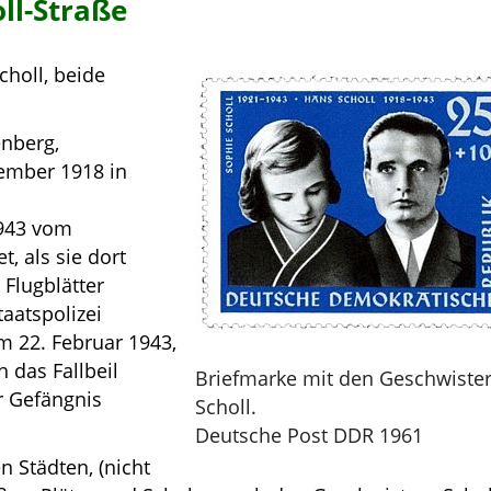
ll-Straße
holl, beide
enberg,
ember 1918 in
1943 vom
, als sie dort
 Flugblätter
aatspolizei
m 22. Februar 1943,
 das Fallbeil
Briefmarke mit den Geschwiste
r Gefängnis
Scholl.
Deutsche Post DDR 1961
 Städten, (nicht