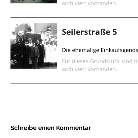
archiviert vorhanden.
Seilerstraße 5
Die ehemalige Einkaufsgenos
Für dieses Grundstück sind no
archiviert vorhanden.
Schreibe einen Kommentar