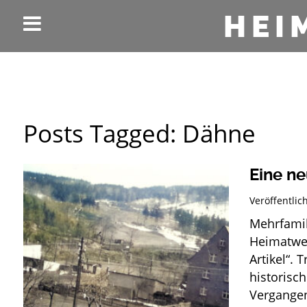
HEI
Posts Tagged:
Dähne
Eine ne
Veröffentli
Mehrfamil
Heimatwer
Artikel“. 
historisc
Vergangen