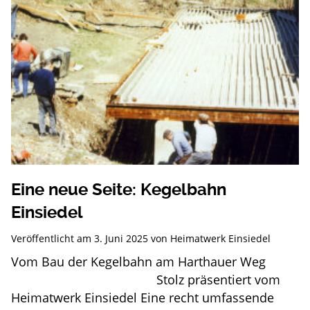
Eine neue Seite: Kegelbahn
Einsiedel
Veröffentlicht am
3. Juni 2025
von
Heimatwerk Einsiedel
Vom Bau der Kegelbahn am Harthauer Weg
Stolz präsentiert vom
Heimatwerk Einsiedel Eine recht umfassende