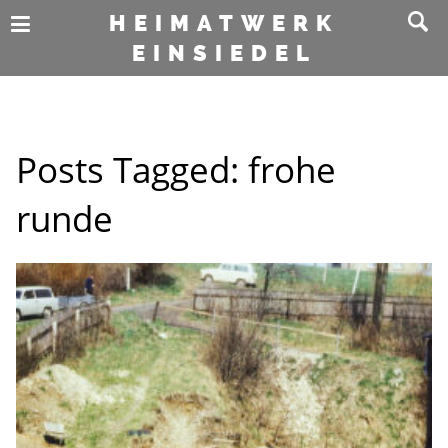
HEIMATWERK
EINSIEDEL
Posts Tagged:
frohe
runde