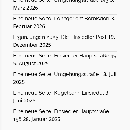
März 2026
3.
Eine neue Seite: Lehngericht Berbisdorf
Februar 2026
19.
Ergänzungen 2025: Die Einsiedler Post
Dezember 2025
Eine neue Seite: Einsiedler Hauptstraße 49
5. August 2025
13. Juli
Eine neue Seite: Umgehungsstraße
2025
3.
Eine neue Seite: Kegelbahn Einsiedel
Juni 2025
Eine neue Seite: Einsiedler Hauptstraße
28. Januar 2025
156