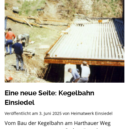
Eine neue Seite: Kegelbahn
Einsiedel
Veröffentlicht am
3. Juni 2025
von
Heimatwerk Einsiedel
Vom Bau der Kegelbahn am Harthauer Weg