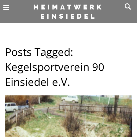
HEIMATWERK
EINSIEDEL
Posts Tagged:
Kegelsportverein 90
Einsiedel e.V.