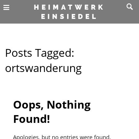
HEIMATWERK
EINSIEDEL
Posts Tagged:
ortswanderung
Oops, Nothing
Found!
Apologies, but no entries were found.