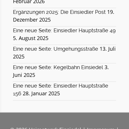
Februar 2026
19.
Ergänzungen 2025: Die Einsiedler Post
Dezember 2025
Eine neue Seite: Einsiedler Hauptstraße 49
5. August 2025
13. Juli
Eine neue Seite: Umgehungsstraße
2025
3.
Eine neue Seite: Kegelbahn Einsiedel
Juni 2025
Eine neue Seite: Einsiedler Hauptstraße
28. Januar 2025
156