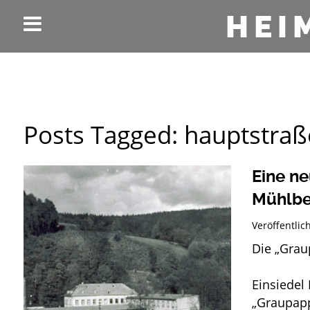
HEI
Posts Tagged:
hauptstraß
Eine ne
Mühlber
Veröffentli
Die „Grau
Stolz
Einsiedel 
„Graupapp