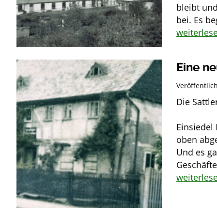
bleibt und
bei. Es b
weiterles
Eine ne
Veröffentli
Die Sattle
Stolz
Einsiedel 
oben abg
Und es ga
Geschäfte.
weiterles