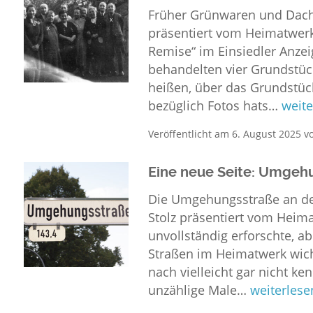
Früher Grünwaren 
präsentiert vom Heimatwerk E
Remise“ im Einsiedler Anzei
behandelten vier Grundstück
heißen, über das Grundstück
bezüglich Fotos hats…
weite
Veröffentlicht am
6. August 2025
v
Eine neue Seite: Umgeh
Die Umgehungsstraß
Stolz präsentiert vom Heima
unvollständig erforschte, ab
Straßen im Heimatwerk wich
nach vielleicht gar nicht k
unzählige Male…
weiterlese