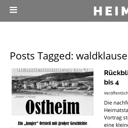
HEI
Posts Tagged:
waldklause
Rückbli
bis 4
Veröffentli
Die nachf
Heimatsta
Vortrag s
eine klei