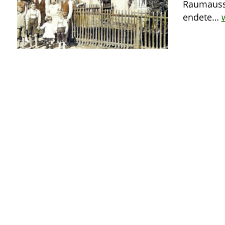
Raumausst
endete…