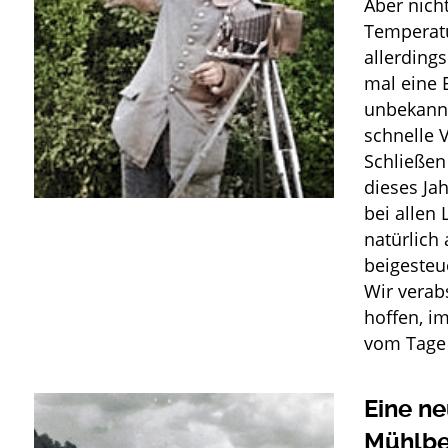
Aber nicht
Temperatu
allerding
mal eine 
unbekannt 
schnelle 
Schließen
dieses Ja
bei allen 
natürlich
beigesteu
Wir verab
hoffen, im
vom Tage 
Eine ne
Mühlber