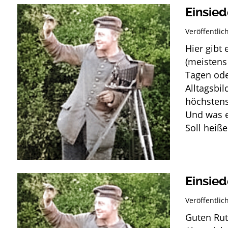
Einsied
Veröffentli
Hier gibt
(meistens 
Tagen od
Alltagsbi
höchstens 
Und was e
Soll heiß
Einsied
Veröffentli
Guten Rut