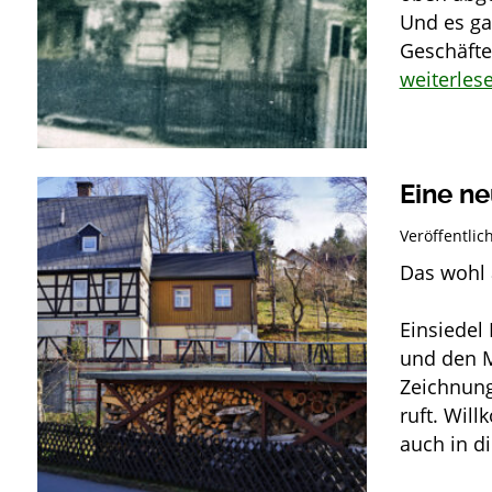
Und es ga
Geschäfte.
weiterles
Eine ne
Veröffentli
Das wohl 
Stolz
Einsiedel
und den Ma
Zeichnung
ruft. Will
auch in d