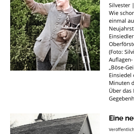
Silvester 
Wie schon
einmal au
Neujahrst
Einsiedle
Oberförst
(Foto: Silv
Auflagen- 
„Böse-Geis
Einsiedel
Minuten d
Über das 
Gegebenhe
Eine ne
Veröffentli