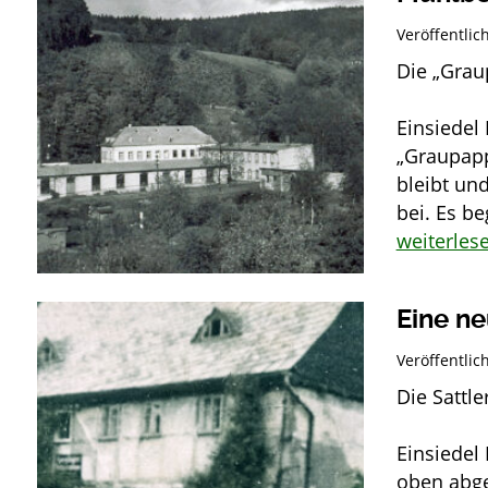
Veröffentli
Die „Grau
Stolz
Einsiedel 
„Graupapp
bleibt und
bei. Es b
weiterles
Eine ne
Veröffentli
Die Sattle
Stolz
Einsiedel 
oben abg