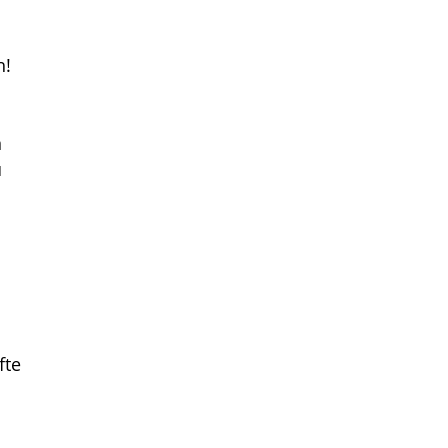
h!
n
u
fte