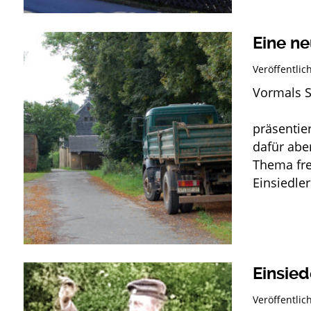
Eine ne
Veröffentli
Vormals S
Rubri
präsentier
dafür abe
Thema fre
Einsiedler
Einsied
Veröffentli