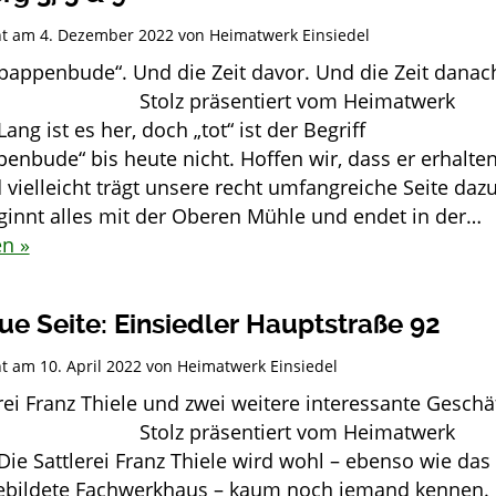
cht am
4. Dezember 2022
von
Heimatwerk Einsiedel
pappenbude“. Und die Zeit davor. Und die Zeit danac
 präsentiert vom Heimatwerk
Lang ist es her, doch „tot“ ist der Begriff
enbude“ bis heute nicht. Hoffen wir, dass er erhalte
 vielleicht trägt unsere recht umfangreiche Seite daz
eginnt alles mit der Oberen Mühle und endet in der…
en »
ue Seite: Einsiedler Hauptstraße 92
cht am
10. April 2022
von
Heimatwerk Einsiedel
rei Franz Thiele und zwei weitere interessante Geschä
 präsentiert vom Heimatwerk
Die Sattlerei Franz Thiele wird wohl – ebenso wie das
ebildete Fachwerkhaus – kaum noch jemand kennen.