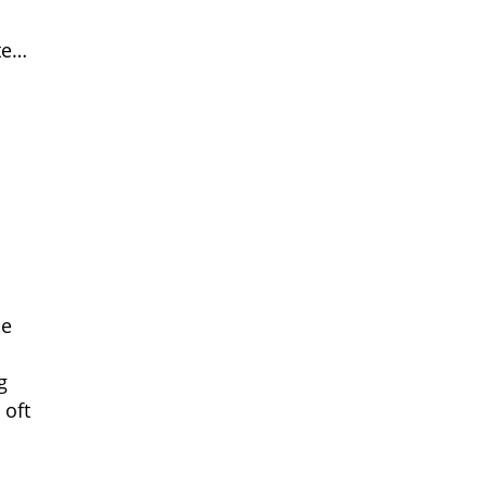
te…
de
g
 oft