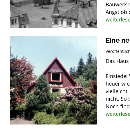
Bauwerk n
Angst ob 
weiterles
Eine ne
Veröffentli
Das Haus 
Stolz
Einsiedel
heuer wie
vielleicht
nicht. So
Noch fin
weiterles