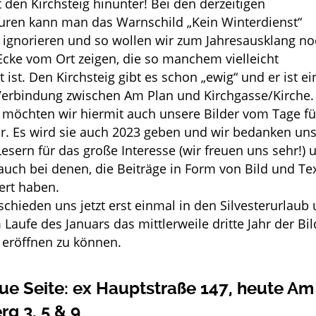
 den Kirchsteig hinunter! Bei den derzeitigen
ren kann man das Warnschild „Kein Winterdienst“
s ignorieren und so wollen wir zum Jahresausklang n
Ecke vom Ort zeigen, die so manchem vielleicht
ist. Den Kirchsteig gibt es schon „ewig“ und er ist ei
Verbindung zwischen Am Plan und Kirchgasse/Kirche.
 möchten wir hiermit auch unsere Bilder vom Tage fü
hr. Es wird sie auch 2023 geben und wir bedanken un
Lesern für das große Interesse (wir freuen uns sehr!) 
 auch bei denen, die Beiträge in Form von Bild und Te
ert haben.
schieden uns jetzt erst einmal in den Silvesterurlaub
 Laufe des Januars das mittlerweile dritte Jahr der Bil
eröffnen zu können.
ue Seite: ex Hauptstraße 147, heute Am
g 3, 5 & 9