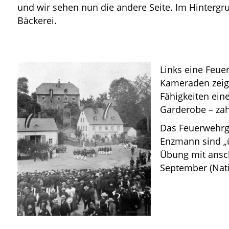
und wir sehen nun die andere Seite. Im Hintergr
Bäckerei.
Links eine Feue
Kameraden zeige
Fähigkeiten ein
Garderobe – zah
Das Feuerwehrge
Enzmann sind „ü
Übung mit ansch
September (Nati