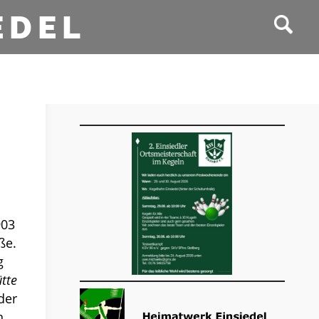
EDEL
903
ße.
g
tte
der
n