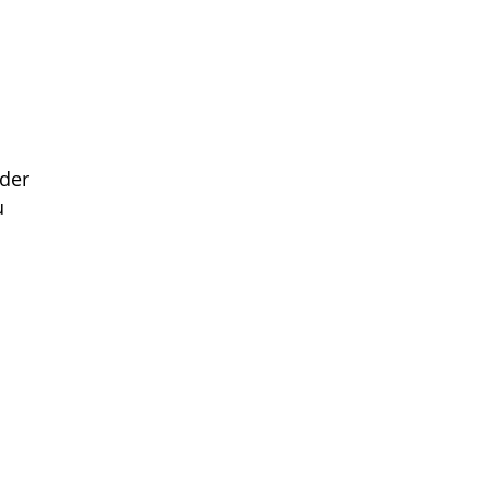
 der
u