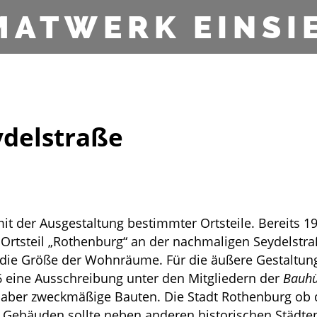
MATWERK EINSI
ydelstraße
mit der Ausgestaltung bestimmter Ortsteile. Bereits 1
 Ortsteil „Rothenburg“ an der nachmaligen Seydelstra
 die Größe der Wohnräume. Für die äußere Gestaltun
 eine Ausschreibung unter den Mitgliedern der
Bauhü
e, aber zweckmäßige Bauten. Die Stadt Rothenburg ob 
en Gebäuden sollte neben anderen historischen Städte