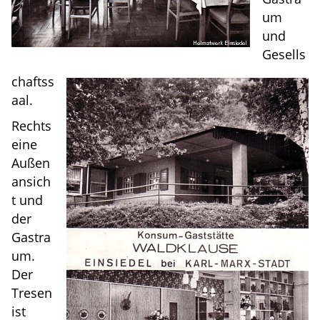
um
und
Gesells
chaftss
aal.
Rechts
eine
Außen
ansich
t und
der
Gastra
um.
Der
Tresen
ist