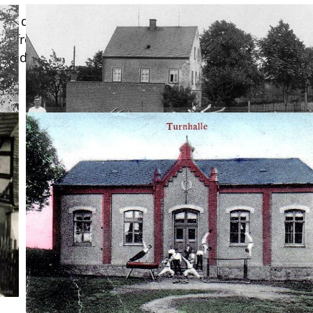
eite der Berbisdorfer Straße 122. Im Vordergrund der
n freilich nicht bei Schrolls, sondern wir vermuten, 
bisdorf“ hier vor Ort, vorrangig wohl in dessen 1904