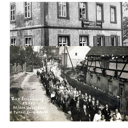
Das Foto oben rechts zeigt uns die rückwärtige S
„Turnverein Burkhardtsdorf“. Der zeigt sein Könne
er auf Einladung (Wettkampf) des „Turnverein Ber
errichteter Turnhalle, weilte.