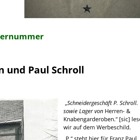
sternummer
 und Paul Schroll
„
Schneidergeschäft P. Schroll.
sowie Lager von
Herren- &
Knabengarderoben.“ [sic] le
wir auf dem Werbeschild.
„P.“ steht hier für Franz
Paul