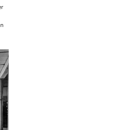
er
in