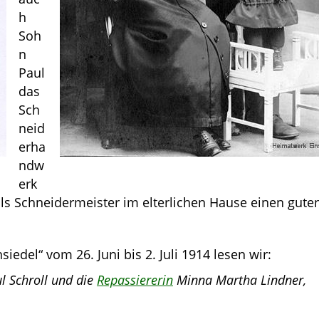
h
Soh
n
Paul
das
Sch
neid
erha
ndw
erk
als Schneidermeister im elterlichen Hause einen gute
edel“ vom 26. Juni bis 2. Juli 1914 lesen wir:
l Schroll und die
Repassiererin
Minna Martha Lindner,