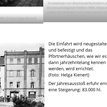
Ernteeinsatz von Brauhausmitarbeitern a
den brauereieigenen Feldern 1954. Diese w
später der Einsiedler Fuhrunternehmer Ad
Kienert pachten.
954. (Fotos: Helga Kienert)
Die Einfahrt wird neugestalte
und befestigt und das
Pförtnerhäuschen, wie wir es
dann jahrzehntelang kennen
werden, wird errichtet.
(Foto: Helga Kienert)
Der Jahresausstoß erfuhr ern
eine Steigerung: 83.000 hl.