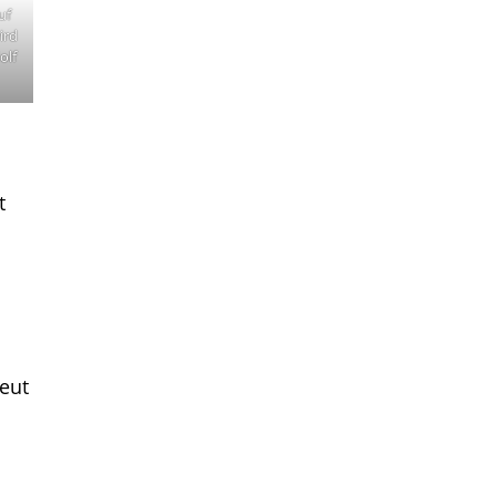
uf
ird
olf
t
eut