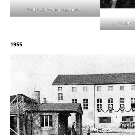
Kinderfest im Brauereigelände …
… am 13. Juni 1
1955