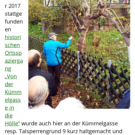
r 2017
stattge
funden
en
histori
schen
Ortssp
azierga
ng
„
Von
der
Kümm
elgass
e in
die
Hölle“
wurde auch hier an der Kümmelgasse
resp. Talsperrengrund 9 kurz haltgemacht und