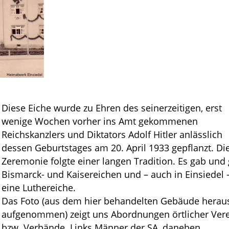
Diese Eiche wurde zu Ehren des seinerzeitigen, erst
wenige Wochen vorher ins Amt gekommenen
Reichskanzlers und Diktators Adolf Hitler anlässlich
dessen Geburtstages am 20. April 1933 gepflanzt. Di
Zeremonie folgte einer langen Tradition. Es gab und 
Bismarck- und Kaiser­eichen und – auch in Einsiedel 
eine Luthereiche.
Das Foto (aus dem hier behandelten Gebäude herau
aufgenommen) zeigt uns Abordnungen örtlicher Ver
bzw. Verbände. Links Männer der SA, daneben