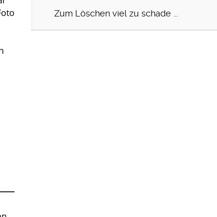
ar
Foto
Zum Löschen viel zu schade ...
h
nn