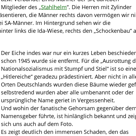
Mitglieder des „
Stahlhelm
“. Die Herren mit Zylinder
äsentieren, die Männer rechts davon vermögen wir ni
ei SA-Männer. Im Hintergrund sehen wir die
inter links die Ida-Wiese, rechts den „Schockenbau“ 
Der Eiche indes war nur ein kurzes Leben beschieden
schon 1945 wurde sie entfernt. Für die „Ausrottung 
Nationalsozialismus mit Stumpf und Stiel“ ist so ein
„Hitlereiche“ geradezu prädestiniert. Aber nicht in al
Orten Deutschlands wurden diese Bäume wieder gefä
selbstredend wurden aber alle umbenannt oder der
ursprüngliche Name geriet in Vergessenheit.
Und wohin der fanatische Gehorsam gegenüber de
Namensgeber führte, ist hinlänglich bekannt und zei
sich uns auch auf dem Foto.
Es zeigt deutlich den immensen Schaden, den das